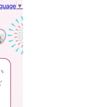
nguage
▼
い
ビ