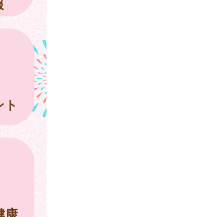
報
ント
健康