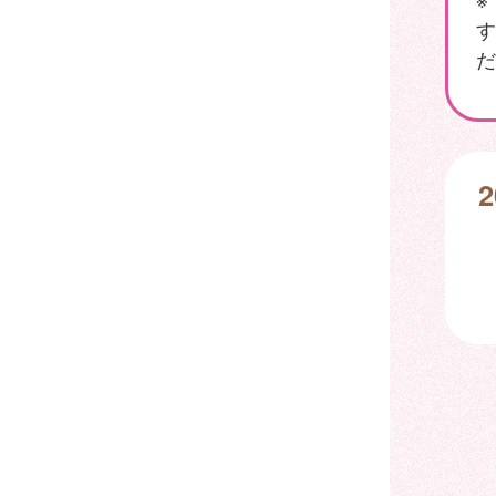
す
だ
2