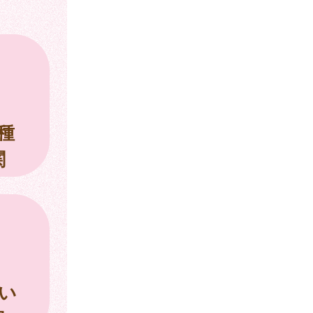
種
関
い