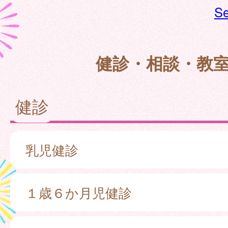
Se
健診・相談・教
健診
乳児健診
１歳６か月児健診