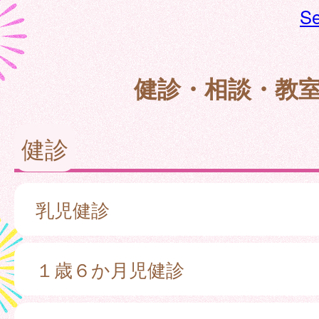
Se
健診・相談・教
健診
乳児健診
１歳６か月児健診