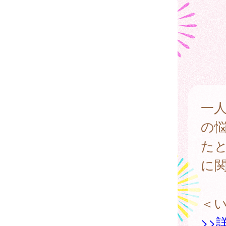
一
の
た
に
＜
>>