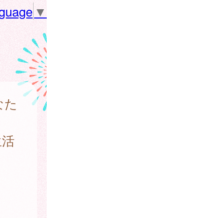
nguage
▼
なた
生活