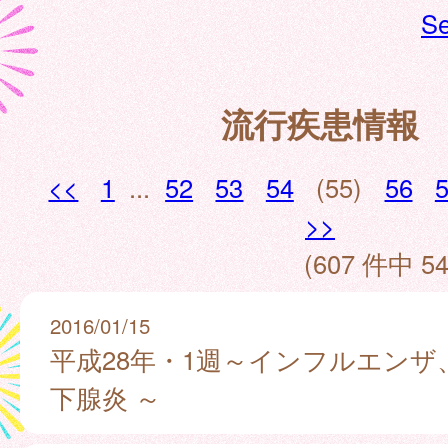
Se
流行疾患情報
<<
1
...
52
53
54
(55)
56
>>
(607 件中 54
2016/01/15
平成28年・1週～インフルエンザ
下腺炎 ～