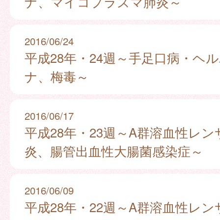
ナ、マイコプラズマ肺炎～
2016/06/24
平成28年・24週～手足口病・ヘ
ナ、梅毒～
2016/06/17
平成28年・23週～A群溶血性レ
炎、腸管出血性大腸菌感染症～
2016/06/09
平成28年・22週～A群溶血性レ