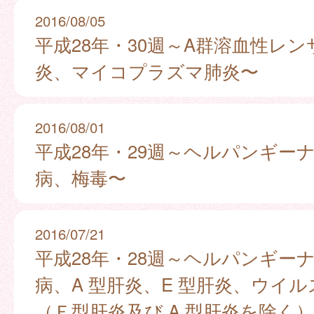
2016/08/05
平成28年・30週～A群溶血性レ
炎、マイコプラズマ肺炎〜
2016/08/01
平成28年・29週～ヘルパンギー
病、梅毒〜
2016/07/21
平成28年・28週～ヘルパンギー
病、A 型肝炎、E 型肝炎、ウイ
（Ｅ型肝炎及び A 型肝炎を除く