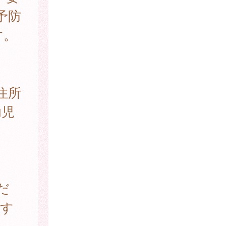
予防
す。
住所
幼児
だ
関す