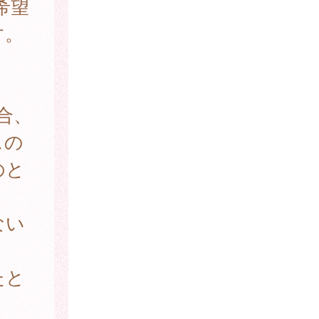
希望
す。
合、
スの
のと
ない
たと