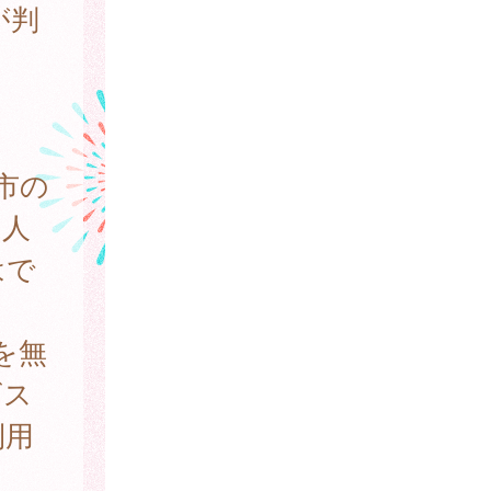
が判
市の
個人
はで
を無
ビス
利用