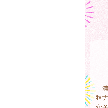
浦
種ナ
が