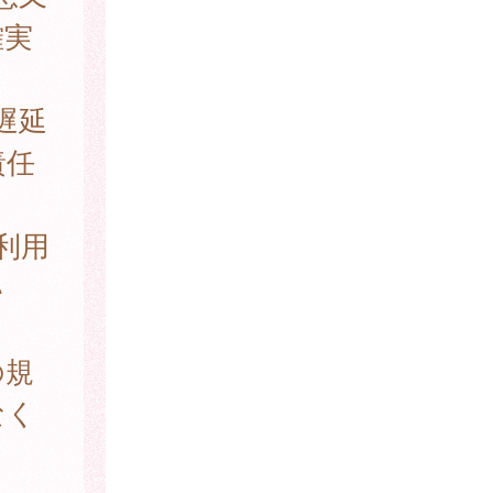
確実
遅延
責任
利用
い
。
の規
なく