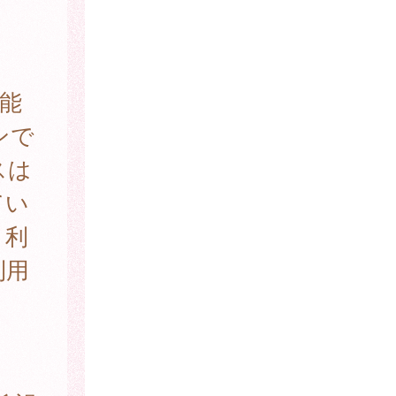
。
能
ンで
スは
てい
、利
利用