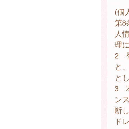
(個
第
人
理
2
と
と
3
ン
断
ド