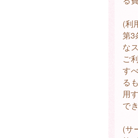
る
(利
第3
な
ご
す
る
用
で
(サ