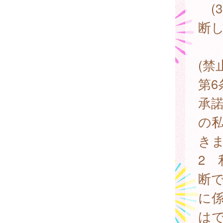
(
断
(禁
第
承
の
き
2
断
に
は