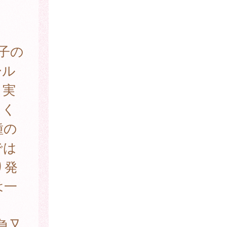
子の
ール
、実
てく
種の
では
り発
は一
急又