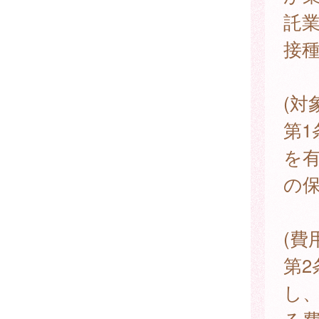
託
接
(対
第
を
の
(費
第
し