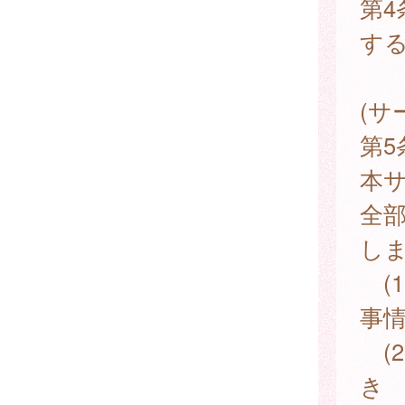
第
す
(サ
第
本
全
し
(
事
(
き