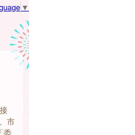
nguage
▼
接
、市
「委