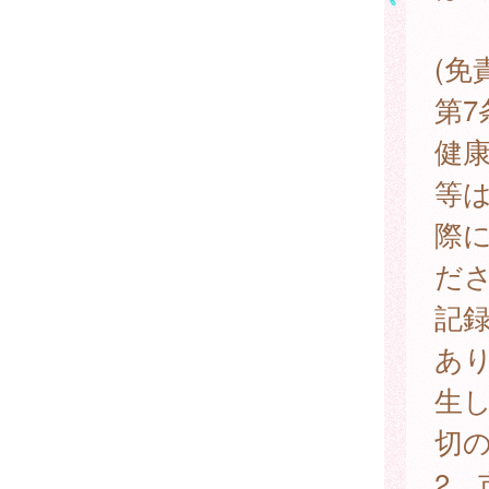
(免
第
健
等
際
だ
記
あ
生
切
2