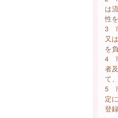
は
性
3
又
を
4
者
て
5 
定
登