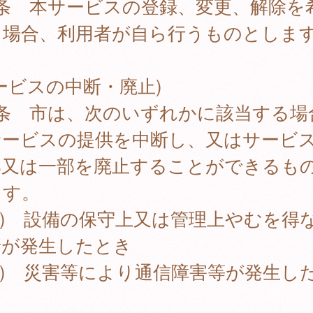
4条 本サービスの登録、変更、解除を
る場合、利用者が自ら行うものとしま
ービスの中断・廃止)
5条 市は、次のいずれかに該当する場
サービスの提供を中断し、又はサービ
部又は一部を廃止することができるも
ます。
1) 設備の保守上又は管理上やむを得
情が発生したとき
2) 災害等により通信障害等が発生し