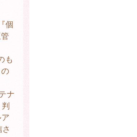
『個
正管
のも
もの
テナ
と判
ルア
信さ