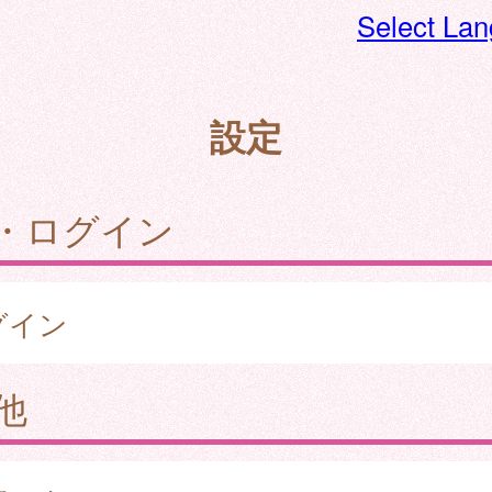
Select La
設定
・ログイン
グイン
他