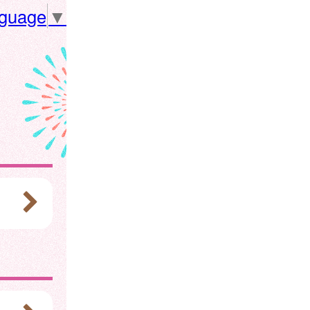
nguage
▼