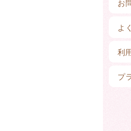
お
よ
利
プ