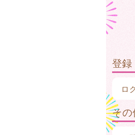
登録
ロ
その