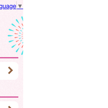
nguage
▼