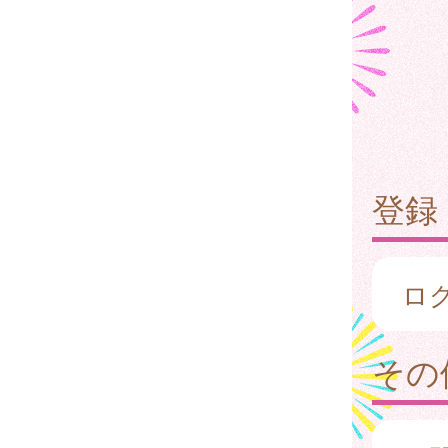
登録
ロ
その