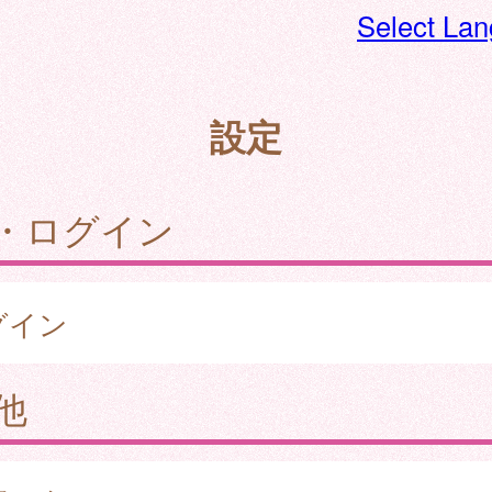
Select La
設定
・ログイン
グイン
他