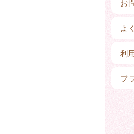
お
よ
利
プ