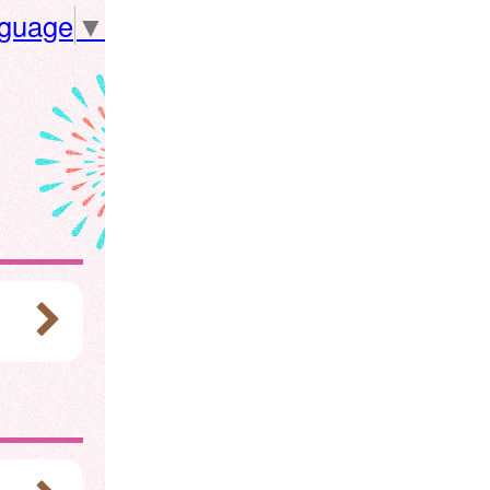
nguage
▼