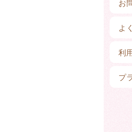
お
よ
利
プ