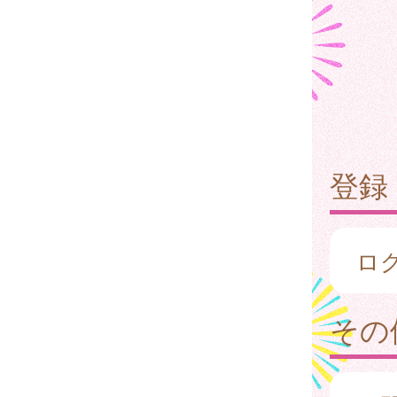
登録
ロ
その