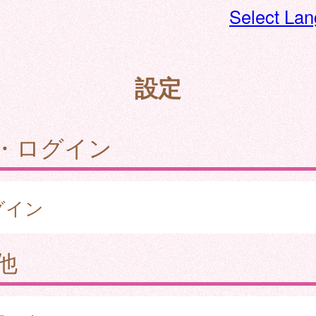
Select La
設定
・ログイン
グイン
他