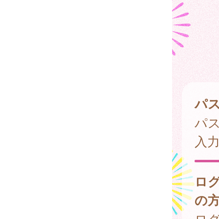
パ
パ
入
ロ
の
ログ