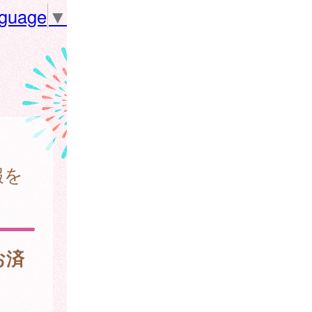
nguage
▼
報を
お済