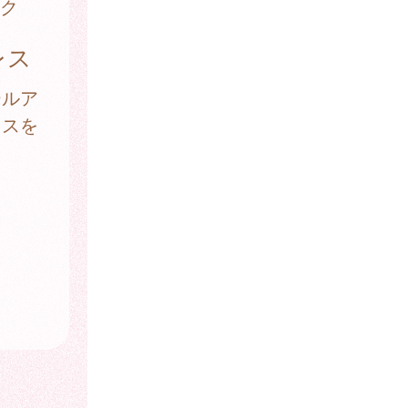
ク
レス
ールア
レスを