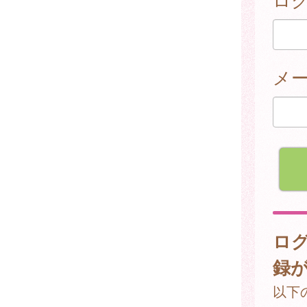
メ
ロ
録
以下