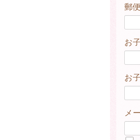
郵
お
お子
メ