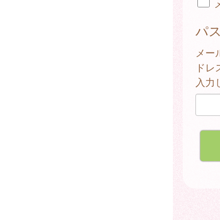
パ
メー
ドレ
入力