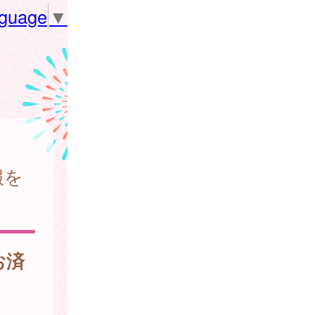
nguage
▼
報を
お済