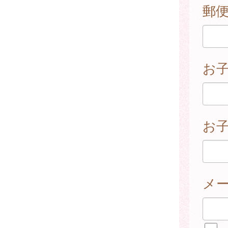
郵
お
お子
メ