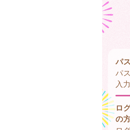
パ
パ
入
ロ
の
ログ