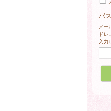
パ
メー
ドレ
入力