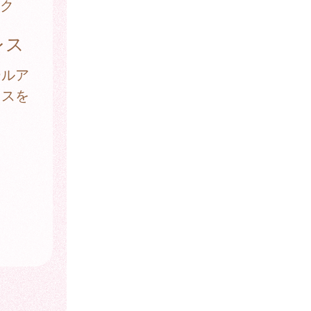
ク
レス
ールア
レスを