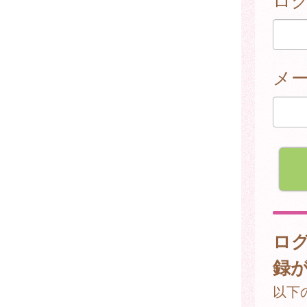
メ
ロ
録
以下