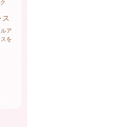
ク
レス
ールア
レスを