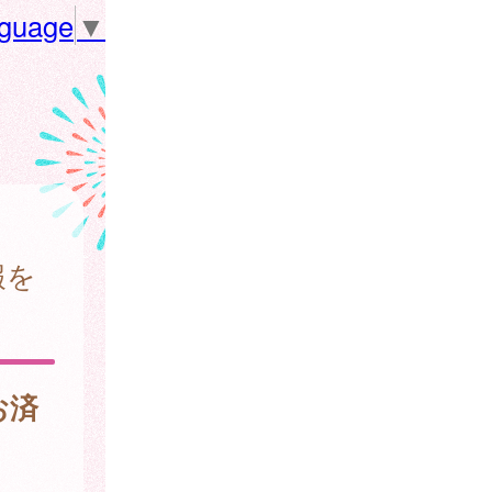
nguage
▼
報を
お済