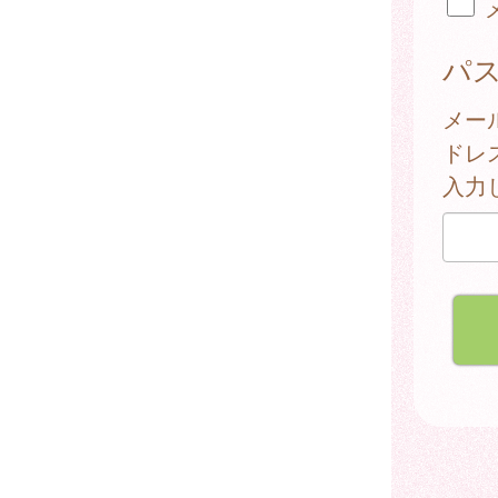
パ
メー
ドレ
入力