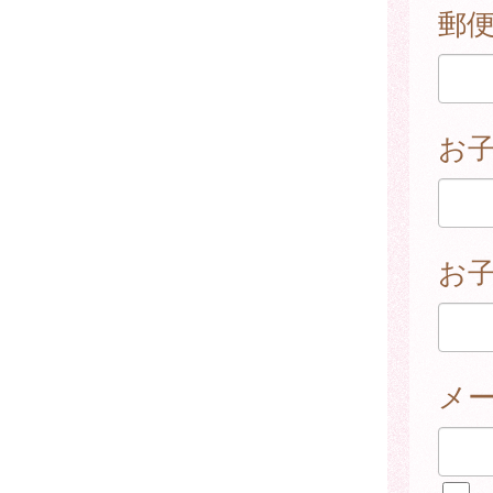
郵
お
お子
メ