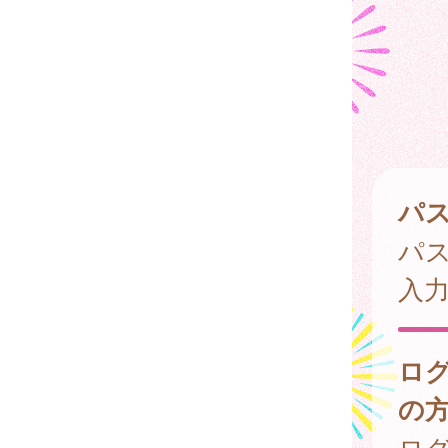
パ
パ
入
ロ
の
ログ