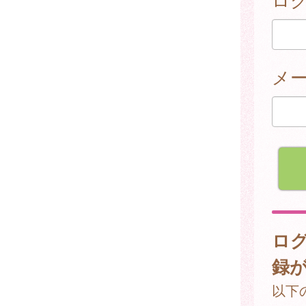
メ
ロ
録
以下