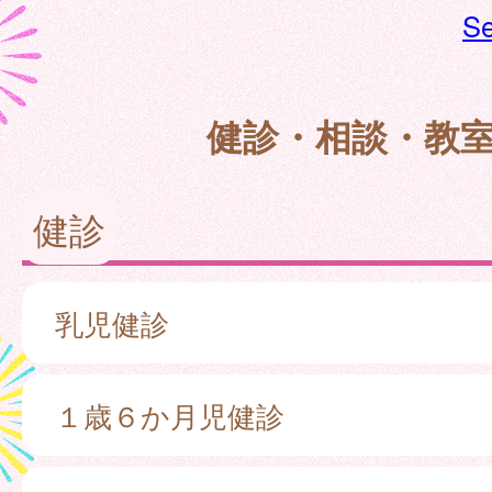
Se
健診・相談・教
健診
乳児健診
１歳６か月児健診