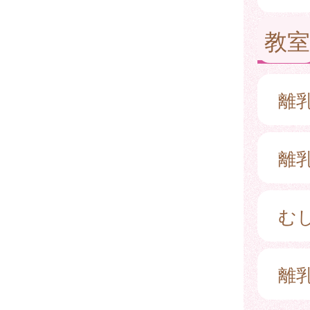
教室
離
離
む
離