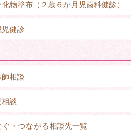
ッ化物塗布（２歳６か月児歯科健診）
歳児健診
産師相談
児相談
なぐ・つながる相談先一覧