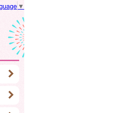
nguage
▼