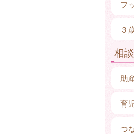
フ
３
相談
助
育
つ