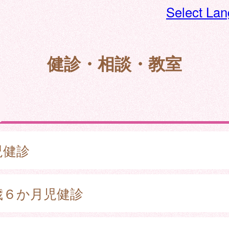
Select La
健診・相談・教室
児健診
歳６か月児健診