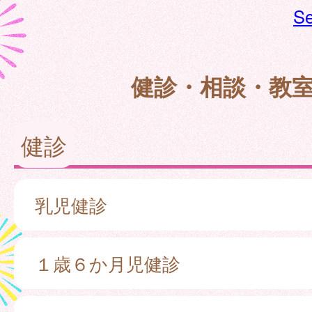
Se
健診・相談・教
健診
乳児健診
１歳６か月児健診