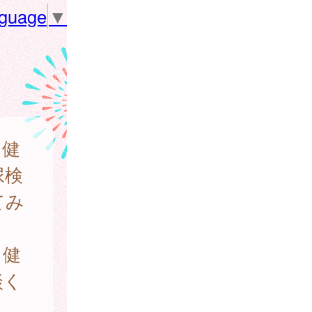
nguage
▼
月健
尿検
てみ
、健
談く