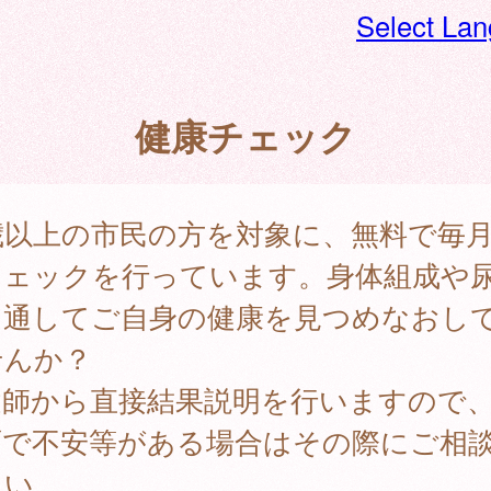
Select La
健康チェック
歳以上の市民の方を対象に、無料で毎
チェックを行っています。身体組成や
を通してご自身の健康を見つめなおし
せんか？
健師から直接結果説明を行いますので
面で不安等がある場合はその際にご相
さい。