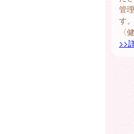
管
す
〈
>>