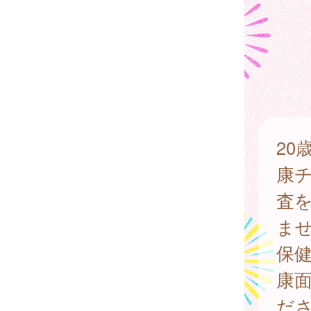
20
康
査
ま
保
康
だ