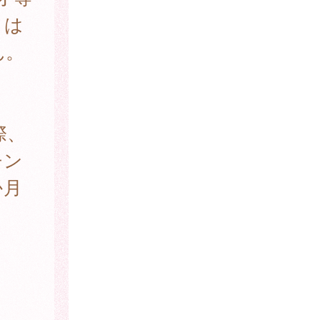
とは
ん。
際、
チン
か月
。