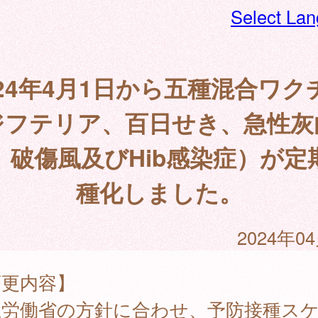
Select La
024年4月1日から五種混合ワク
ジフテリア、百日せき、急性灰
、破傷風及びHib感染症）が定
種化しました。
2024年0
変更内容】
生労働省の方針に合わせ、予防接種ス