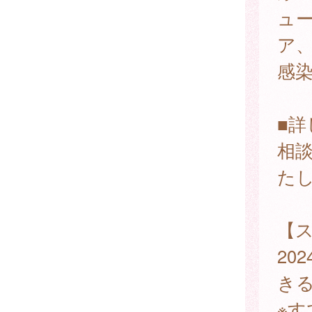
ュ
ア、
感
■
相
た
【
20
き
※