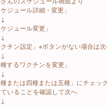
子さんのスケジュール画面より
スケジュール詳細・変更」
↓
スケジュール変更」
↓
ワクチン設定」※ボタンがない場合は次
↓
接種するワクチンを変更」
↓
三種または四種または五種」にチェッ
っていることを確認して次へ
↓