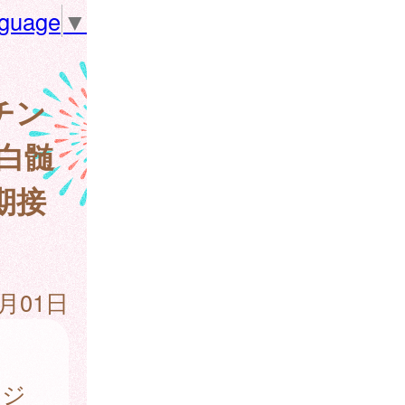
nguage
▼
チン
白髄
期接
4月01日
ケジ