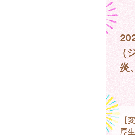
2
（
炎
【
厚