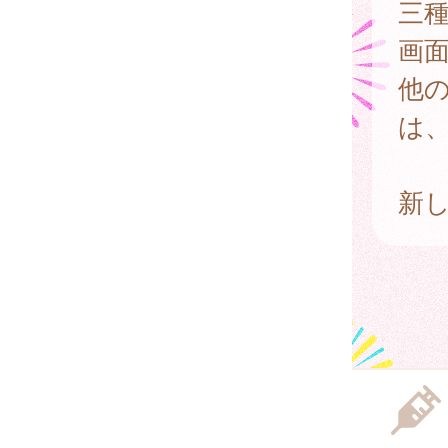
三
画
他
は
新