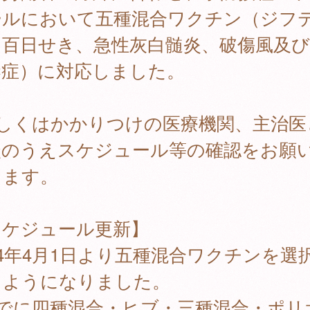
ールにおいて五種混合ワクチン（ジフ
百日せき、急性灰白髄炎、破傷風及びH
染症）に対応しました。
詳しくはかかりつけの医療機関、主治医
談のうえスケジュール等の確認をお願
します。
スケジュール更新】
24年4月1日より五種混合ワクチンを選
るようになりました。
すでに四種混合・ヒブ・三種混合・ポリ