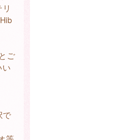
テリ
ib
とご
いい
択で
オ等