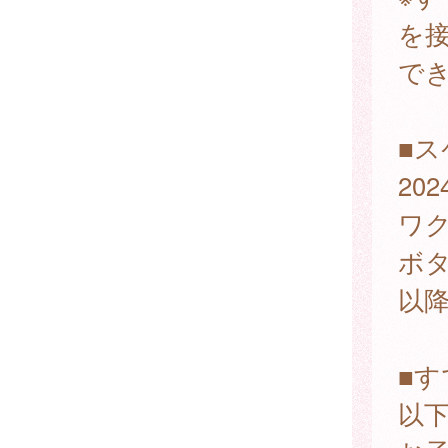
を
で
■
20
ワ
ボ
以
■
以