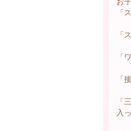
お
「
「
「
「
「
入