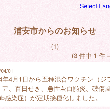
Select La
浦安市からのお知らせ
(1)
(3 件中 1 件 
/04/01
024年4月1日から五種混合ワクチン（ジ
リア、百日せき、急性灰白髄炎、破傷
Hib感染症）が定期接種化しました。