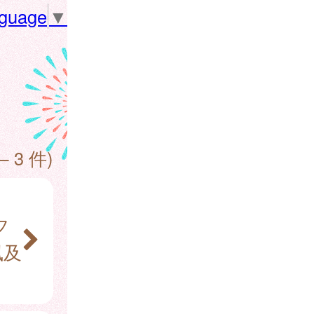
nguage
▼
— 3 件)
フ
風及