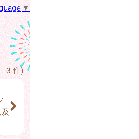
nguage
▼
— 3 件)
フ
風及