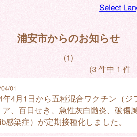
Select La
浦安市からのお知らせ
(1)
(3 件中 1 件 
/04/01
024年4月1日から五種混合ワクチン（ジ
リア、百日せき、急性灰白髄炎、破傷
Hib感染症）が定期接種化しました。