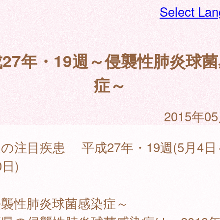
Select La
27年・19週～侵襲性肺炎球
症～
2015年0
の注目疾患 平成27年・19週(5月4日
0日)
侵襲性肺炎球菌感染症～