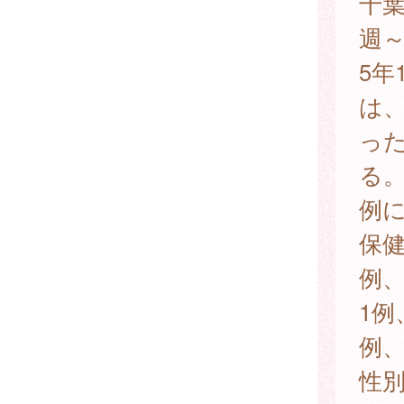
千葉
週～
5年
は、
っ
る。
例
保健
例、
1例
例、
性別