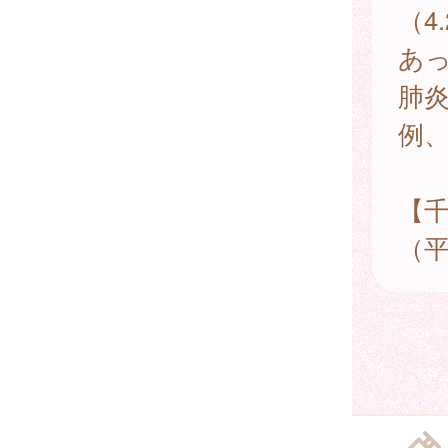
（4
あ
肺炎
例、
【
（平