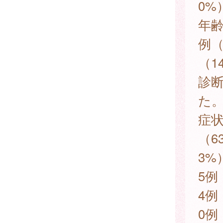
0%
年齢
例（
（1
診断
た
症状
（6
3%
5例
4例
0例