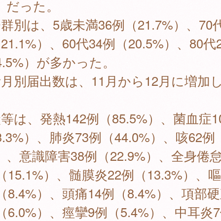
）だった。
群別は、5歳未満36例（21.7%）、70代
21.1%）、60代34例（20.5%）、80代
4.5%）が多かった。
月別届出数は、11月から12月に増加
。
等は、発熱142例（85.5%）、菌血症1
3.3%）、肺炎73例（44.0%）、咳62例（
）、意識障害38例（22.9%）、全身倦怠
（15.1%）、髄膜炎22例（13.3%）、嘔
（8.4%）、頭痛14例（8.4%）、項部硬
（6.0%）、痙攣9例（5.4%）、中耳炎