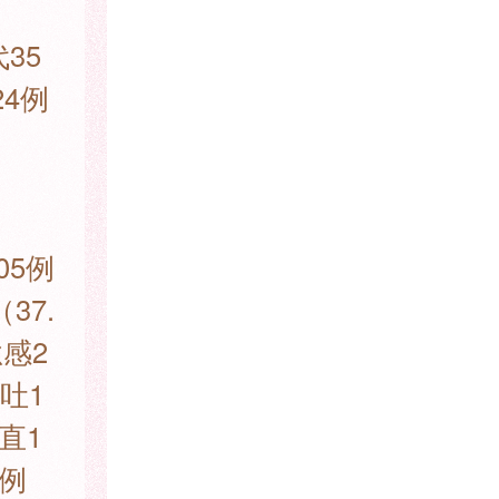
35
24例
し
05例
37.
感2
吐1
直1
7例