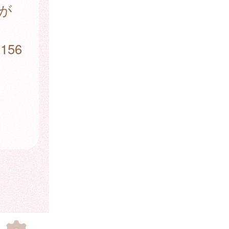
載が
56