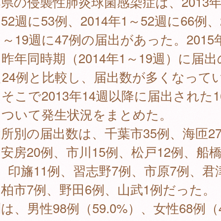
県の侵襲性肺炎球菌感染症は、2013年
52週に53例、2014年1～52週に66例、
1～19週に47例の届出があった。2015
昨年同時期（2014年1～19週）に届
た24例と比較し、届出数が多くなって
そこで2013年14週以降に届出された1
について発生状況をまとめた。
所別の届出数は、千葉市35例、海匝2
安房20例、市川15例、松戸12例、船橋
、印旛11例、習志野7例、市原7例、君
柏市7例、野田6例、山武1例だった。
は、男性98例（59.0%）、女性68例（4