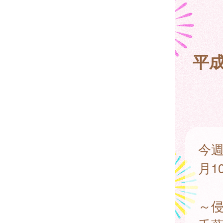
平成
今週
月1
～