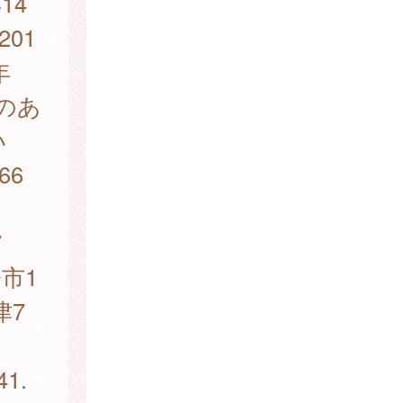
14
201
年
出のあ
い
66
7
市1
津7
1.