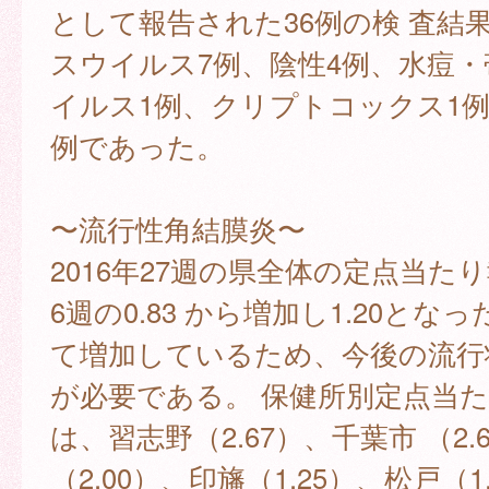
として報告された36例の検 査結
スウイルス7例、陰性4例、水痘・
イルス1例、クリプトコックス1例
例であった。
〜流行性角結膜炎〜
2016年27週の県全体の定点当た
6週の0.83 から増加し1.20とな
て増加しているため、今後の流行
が必要である。 保健所別定点当
は、習志野（2.67）、千葉市 （2.
（2.00）、印旛（1.25）、松戸（1