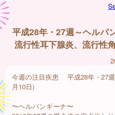
Se
平成28年・27週～ヘルパ
流行性耳下腺炎、流行性
2
今週の注目疾患 平成28年・27週(
月10日)
〜ヘルパンギーナ〜