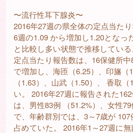
〜流行性耳下腺炎〜
2016年27週の県全体の定点当た
6週の1.09 から増加し1.20とな
と比較し多い状態で推移している
定点当たり報告数は、16保健所中
で増加し、海匝（6.25）、印旛（1
（1.63）、山武（1.50）、 香取（
い。 2016年27週に報告された16
は、男性83例 （51.2%）、女性79
で、年齢群別では、3～7歳が 107例
占めていた。 2016年1～27週に