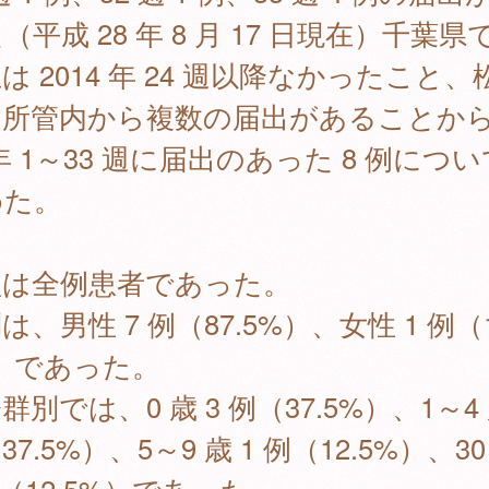
（平成 28 年 8 月 17 日現在）千葉県
は 2014 年 24 週以降なかったこと、
所管内から複数の届出があることから 
 年 1～33 週に届出のあった 8 例につ
めた。
型は全例患者であった。
は、男性 7 例（87.5%）、女性 1 例（1
）であった。
群別では、0 歳 3 例（37.5%）、1～4 
37.5%）、5～9 歳 1 例（12.5%）、30