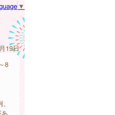
nguage
▼
8月19日
～8
 例、
があ