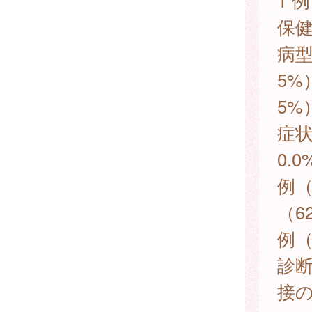
1 
保
病型
5%
5%
症状
0.
例（
（6
例（
診
接の