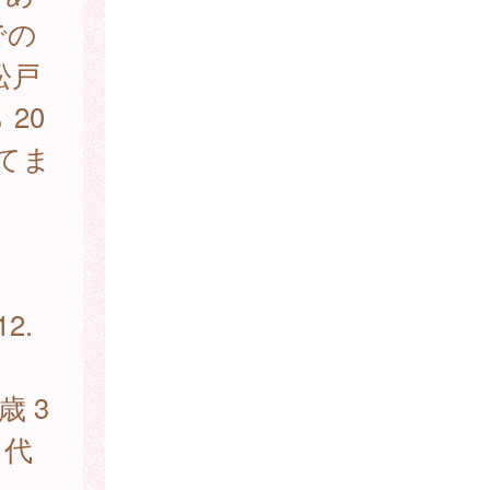
での
松戸
20
いてま
2.
歳 3
 代