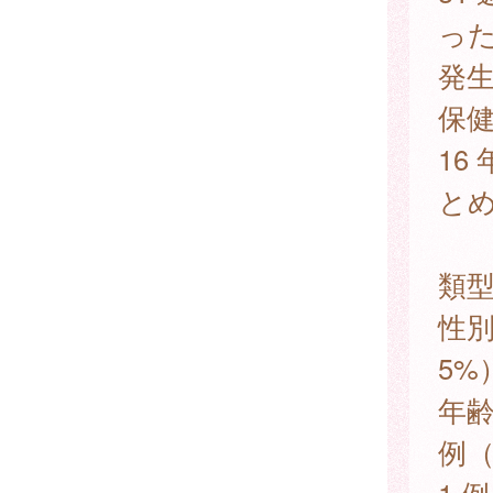
った
発生
保健
16
と
類
性別
5%
年齢
例（