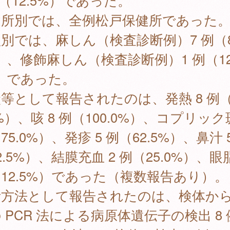
例（12.5%）であった。
健所別では、全例松戸保健所であった
別では、麻しん（検査診断例）7 例（8
）、修飾麻しん（検査診断例）1 例（12
）であった。
等として報告されたのは、発熱 8 例（
0%）、咳 8 例（100.0%）、コプリック斑
75.0%）、発疹 5 例（62.5%）、鼻汁 
2.5%）、結膜充血 2 例（25.0%）、眼脂
12.5%）であった（複数報告あり）。
断方法として報告されたのは、検体か
 PCR 法による病原体遺伝子の検出 8 