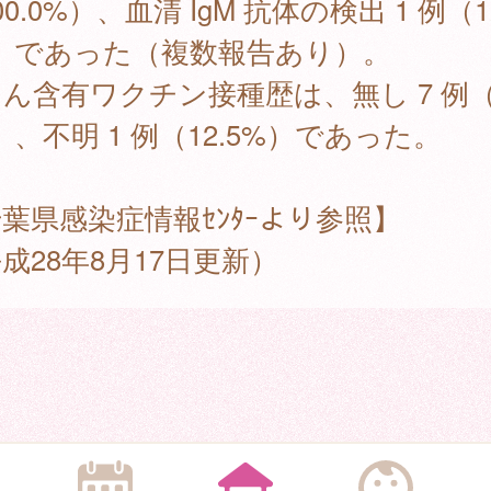
00.0%）、血清 IgM 抗体の検出 1 例（1
%）であった（複数報告あり）。
ん含有ワクチン接種歴は、無し 7 例（8
）、不明 1 例（12.5%）であった。
葉県感染症情報ｾﾝﾀｰより参照】
成28年8月17日更新）