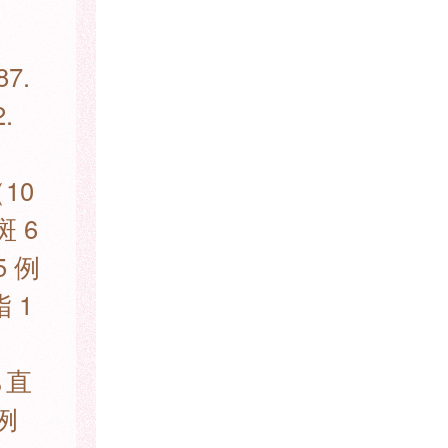
。
7.
.
10
 6
5 例
 1
ら直
例