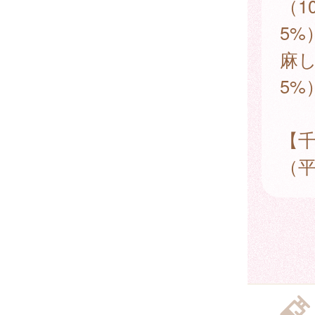
（1
5
麻し
5%
【千
（平