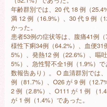
（52.1%）であった。
年齢群別では、20 代 18 例（25.4
満 12 例（16.9%）、30 代 9 例（
かった。
患者53例の症状等は、腹痛41例（7
様性下痢34例（64.2%）、血便31例
5%）、発熱12 例（22.6%）、嘔吐
5%）、急性腎不全1例（1.9%）
数報告あり）。 O 血清群別では、O1
例（81.7%）、O26 が 9 例（12
2 例（2.8%）、O111 が 1 例 （1
が 1 例（1.4%）であった。