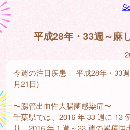
Se
平成28年・33週～麻
2
今週の注目疾患 平成28年・33週(
月21日)
〜腸管出血性大腸菌感染症〜
千葉県では、2016 年 33 週に 1
り、2016 年 1 週～33 週の累積届