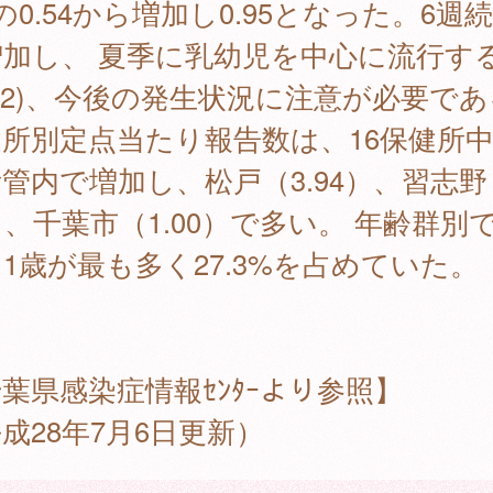
の0.54から増加し0.95となった。6週
増加し、 夏季に乳幼児を中心に流行す
)2)、今後の発生状況に注意が必要で
所別定点当たり報告数は、16保健所中
管内で増加し、松戸（3.94）、習志野（
）、千葉市（1.00）で多い。 年齢群別
1歳が最も多く27.3%を占めていた。
葉県感染症情報ｾﾝﾀｰより参照】
成28年7月6日更新）