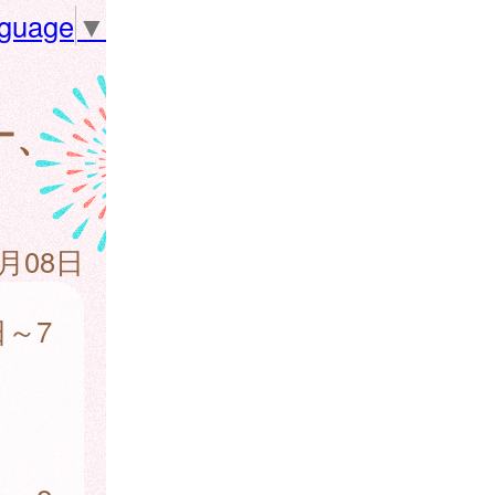
nguage
▼
ナ、
7月08日
日～7