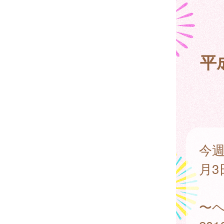
平
今週
月3
〜