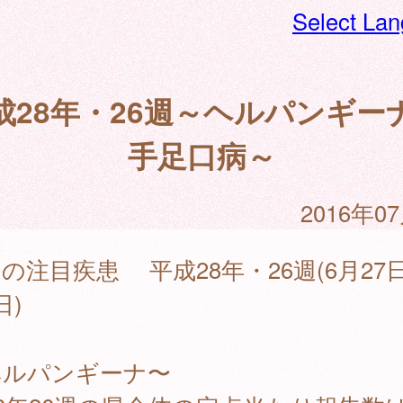
Select La
成28年・26週～ヘルパンギー
手足口病～
2016年0
の注目疾患 平成28年・26週(6月27
日)
ヘルパンギーナ〜