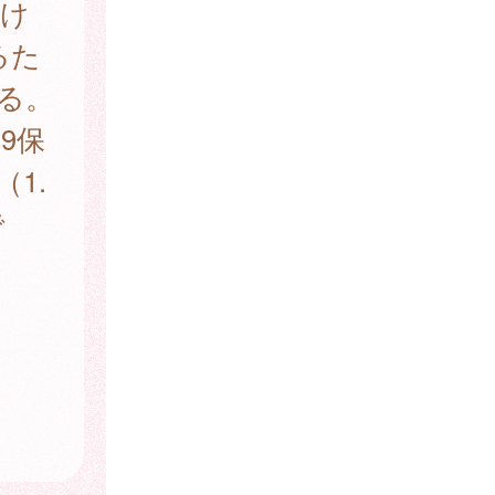
続け
るた
ある。
9保
1.
で