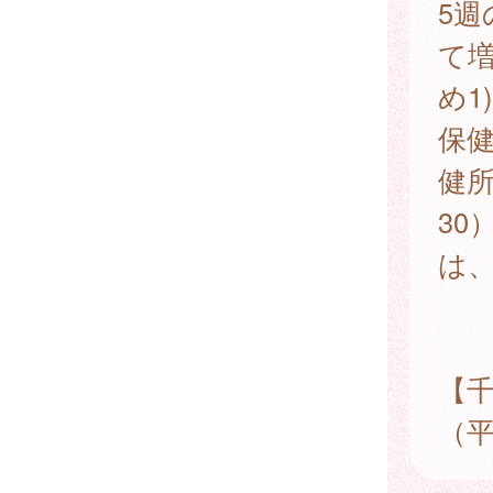
5週
て
め1
保健
健所
30
は、
【千
（平