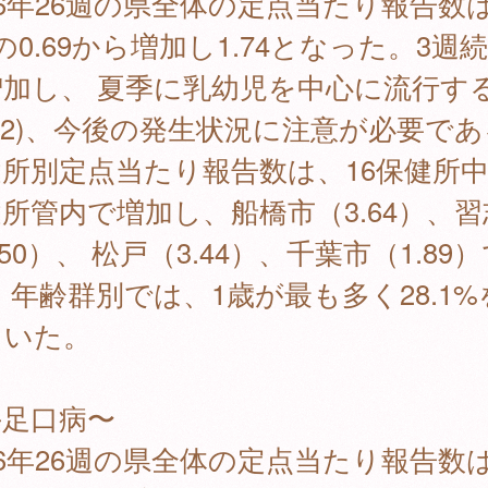
16年26週の県全体の定点当たり報告数
の0.69から増加し1.74となった。3週
増加し、 夏季に乳幼児を中心に流行す
)2)、今後の発生状況に注意が必要で
所別定点当たり報告数は、16保健所中
所管内で増加し、船橋市（3.64）、習
.50）、 松戸（3.44）、千葉市（1.89
 年齢群別では、1歳が最も多く28.1%
ていた。
手足口病〜
16年26週の県全体の定点当たり報告数