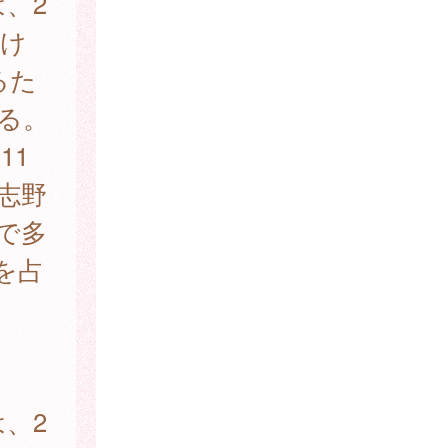
は、2
続け
るた
ある。
11
志野
）で多
を占
は、2