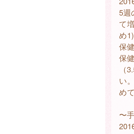
20
5週
て
め1
保健
保健
（3
い。
め
〜
20