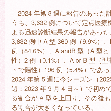
2024 年第 8 週に報告のあった計 
うち、3,632 例について定点医
よる迅速診断結果の報告があった
3,632 例中 A 型 360 例（9.9%）、B
例（84.6%）、A andB 型（A 型と
性）2 例（0.1%）、A or B 型
トで陽性）196 例（5.4%）であ
2024 年第 5 週に今シーズン（2023
週：2023 年 9 月 4 日～）で初め
る割合が A 型を上回り、その後も
る割合が大きくなっている。