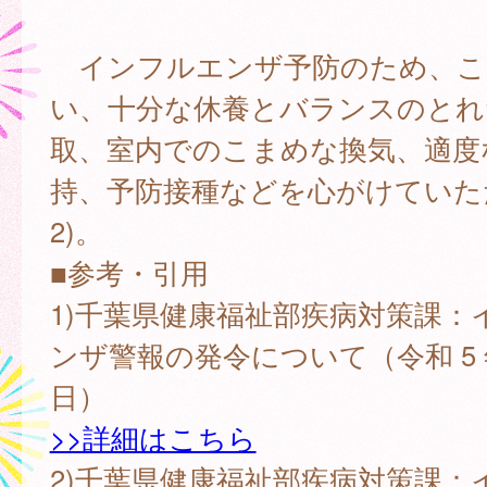
インフルエンザ予防のため、こ
い、十分な休養とバランスのとれ
取、室内でのこまめな換気、適度
持、予防接種などを心がけていただ
2)。
■参考・引用
1)千葉県健康福祉部疾病対策課：
ンザ警報の発令について（令和 5 年 
日）
>>詳細はこちら
2)千葉県健康福祉部疾病対策課：