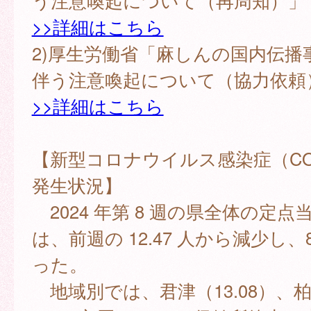
う注意喚起について（再周知）」
>>詳細はこちら
2)厚生労働省「麻しんの国内伝播
伴う注意喚起について（協力依頼
>>詳細はこちら
【新型コロナウイルス感染症（COV
発生状況】
2024 年第 8 週の県全体の定
は、前週の 12.47 人から減少し、8
った。
地域別では、君津（13.08）、柏市