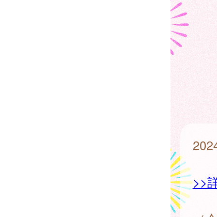
20
>>