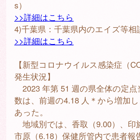
s）
>>詳細はこちら
4)千葉県：千葉県内のエイズ等相
>>詳細はこちら
【新型コロナウイルス感染症（COV
発生状況】
2023 年第 51 週の県全体の定
数は、前週の4.18 人＊から増加し、
あった。
地域別では、香取（9.00）、印旛
市原（6.18）保健所管内で患者