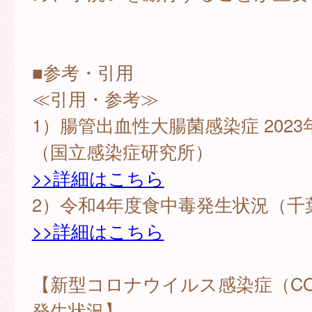
■参考・引用
≪引用・参考≫
1）腸管出血性大腸菌感染症 2023
（国立感染症研究所）
>>詳細はこちら
2）令和4年度食中毒発生状況（千
>>詳細はこちら
【新型コロナウイルス感染症（COV
発生状況】