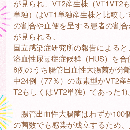
が見られ、VT2産生株（VT1VT2
単独）はVT1単独産生株と比較し
の割合や血便を呈する患者の割合
が見られる。
国立感染症研究所の報告によると、
溶血性尿毒症症候群（HUS）を合
8例のうち腸管出血性大腸菌が分離
中24例（77％）の毒素型がVT2産
T2もしくはVT2単独）であった1)
腸管出血性大腸菌はわずか100
の菌数でも感染が成立するため、