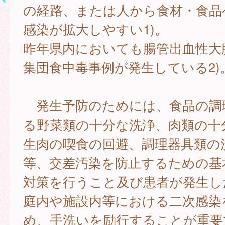
の経路、または人から食材・食品
感染が拡大しやすい1)。
昨年県内においても腸管出血性大
集団食中毒事例が発生している2)
発生予防のためには、食品の調
る野菜類の十分な洗浄、肉類の十
生肉の喫食の回避、調理器具類の
等、交差汚染を防止するための基
対策を行うこと及び患者が発生し
庭内や施設内等における二次感染
め、手洗いを励行することが重要で