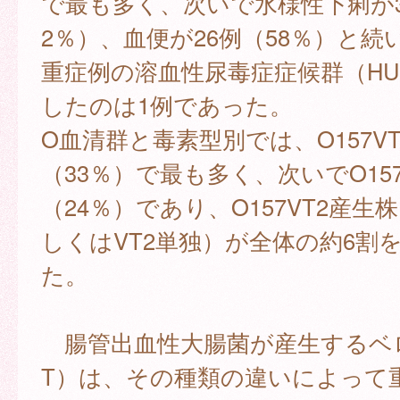
で最も多く、次いで水様性下痢が3
2％）、血便が26例（58％）と続
重症例の溶血性尿毒症症候群（HU
したのは1例であった。
O血清群と毒素型別では、O157VT1
（33％）で最も多く、次いでO157
（24％）であり、O157VT2産生株
しくはVT2単独）が全体の約6割
た。
腸管出血性大腸菌が産生するベ
T）は、その種類の違いによって