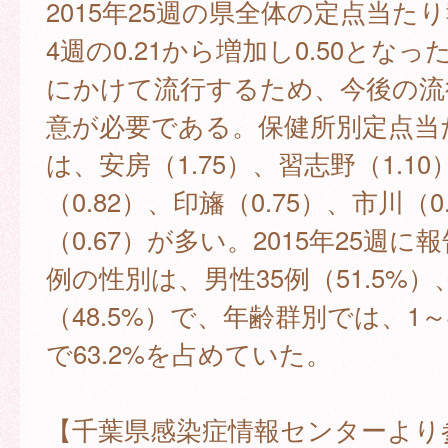
2015年25週の県全体の定点当た
4週の0.21から増加し0.50とな
にかけて流行するため、今後の流
意が必要である。保健所別定点当
は、安房（1.75）、習志野（1.1
（0.82）、印旛（0.75）、市川（0
（0.67）が多い。2015年25週に
例の性別は、男性35例（51.5%）
（48.5%）で、年齢群別では、1～
で63.2%を占めていた。
【千葉県感染症情報センターより