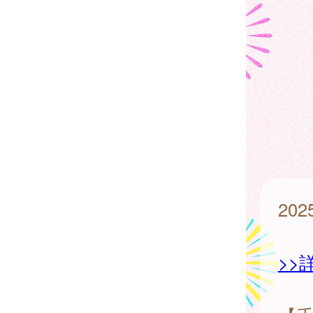
20
>>