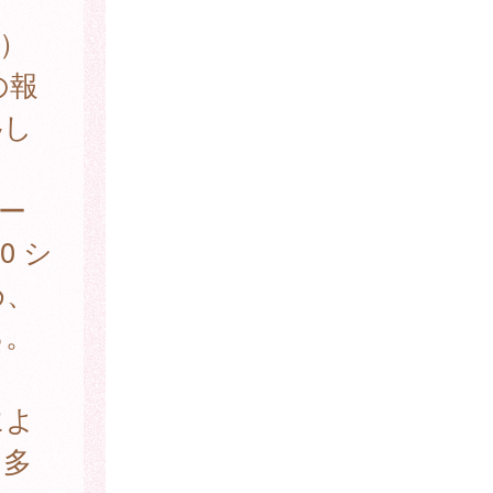
ン）
の報
移し
シー
0 シ
め、
る。
によ
、多