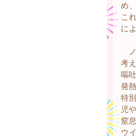
め、
こ
に
ノロ
考
嘔
発
特
児
窒
ウイ