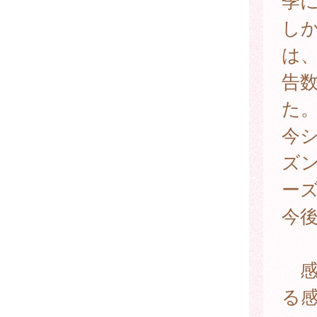
季
しか
は
告
た
今シ
ズン
ー
今
感
る