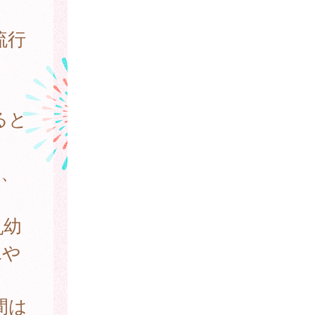
流行
ると
痛、
乳幼
水や
間は