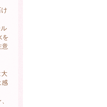
石け
ール
水を
注意
は大
は感
ン、