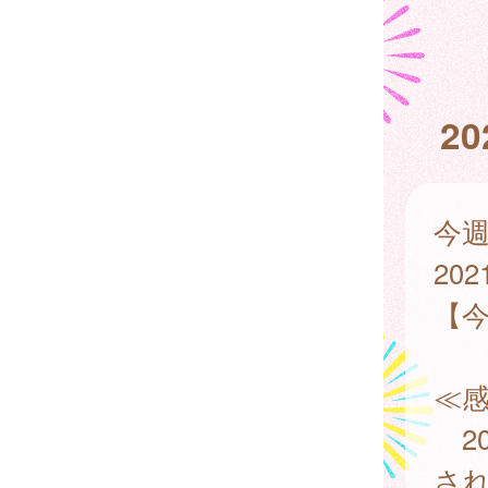
2
今
202
【
≪
20
さ