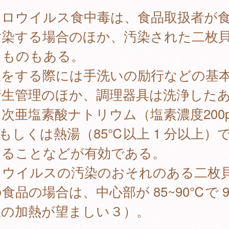
ロウイルス食中毒は、食品取扱者が
汚染する場合のほか、汚染された二枚
るものもある。
理をする際には手洗いの励行などの基
衛生管理のほか、調理器具は洗浄した
次亜塩素酸ナトリウム（塩素濃度200p
もしくは熱湯（85℃以上 1 分以上）
することなどが有効である。
ロウイルスの汚染のおそれのある二枚
食品の場合は、中心部が 85~90℃で 9
上の加熱が望ましい３）。