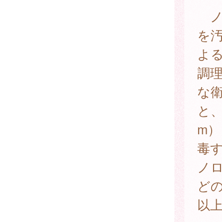
ノ
を
よ
調
な
と、
m）
毒
ノ
どの
以