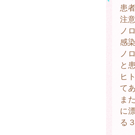
患
注
ノ
感
ノ
と
ヒ
て
ま
に
る