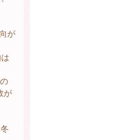
向が
内は
所の
数が
冬