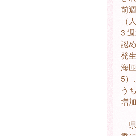
前週
（
3 
認
発生
海匝
5）
うち
増
県