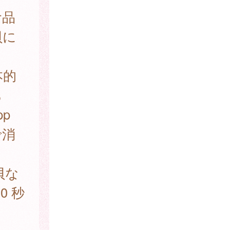
食品
貝に
本的
あ
p
で消
貝な
0 秒