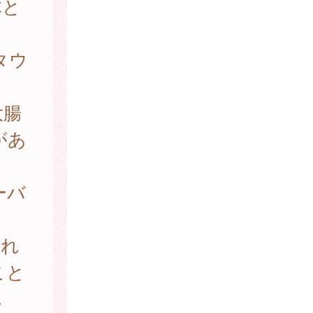
体と
タウ
。
大腸
があ
ーバ
され
こと
じ