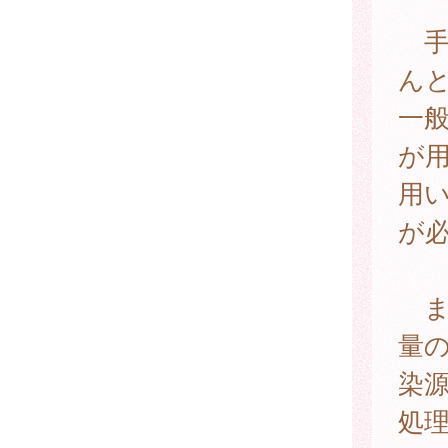
手
ん
一
が
用
が
ま
量
染
処