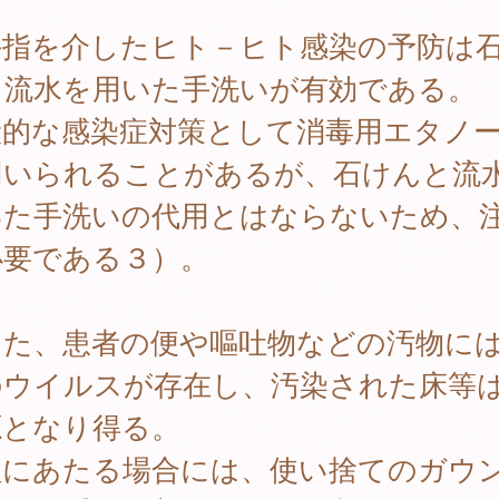
指を介したヒト－ヒト感染の予防は
と流水を用いた手洗いが有効である。
般的な感染症対策として消毒用エタノ
用いられることがあるが、石けんと流
いた手洗いの代用とはならないため、
必要である３）。
た、患者の便や嘔吐物などの汚物に
のウイルスが存在し、汚染された床等
源となり得る。
理にあたる場合には、使い捨てのガウ