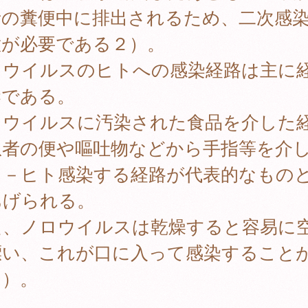
者の糞便中に排出されるため、二次感
意が必要である２）。
ロウイルスのヒトへの感染経路は主に
染である。
ロウイルスに汚染された食品を介した
患者の便や嘔吐物などから手指等を介
ト－ヒト感染する経路が代表的なもの
あげられる。
た、ノロウイルスは乾燥すると容易に
漂い、これが口に入って感染すること
３）。