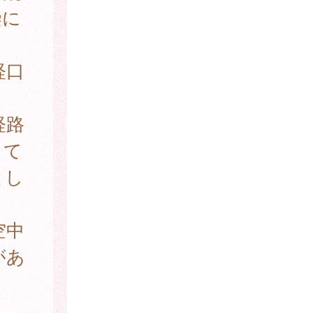
染に
経口
経路
して
とし
空中
があ