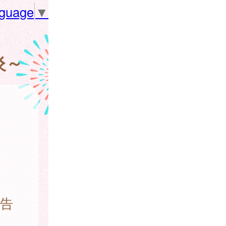
nguage
▼
炎～
報告
は、