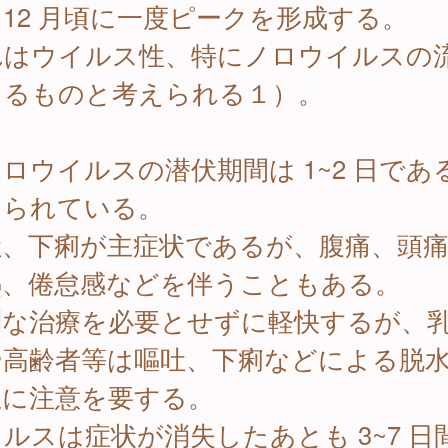
12 月頃に一度ピークを形成する。
れはウイルス性、特にノロウイルスの
よるものと考えられる１）。
ウイルスの潜伏期間は 1~2 日であ
えられている。
吐、下痢が主症状であるが、腹痛、頭
熱、倦怠感などを伴うこともある。
別な治療を必要とせずに軽快するが、
や高齢者等は嘔吐、下痢などによる脱
息に注意を要する。
ルスは症状が消失したあとも 3~7 日