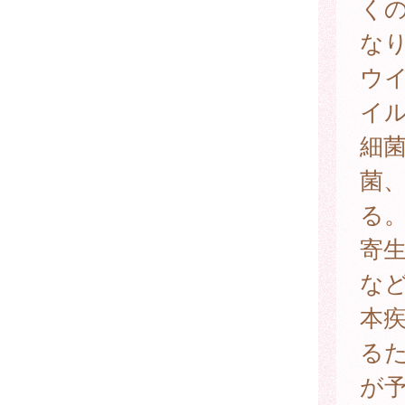
く
な
ウ
イ
細
菌
る
寄
な
本
る
が