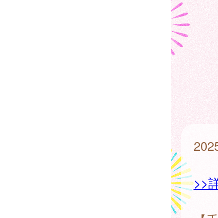
20
>>