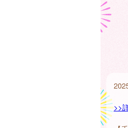
202
>>