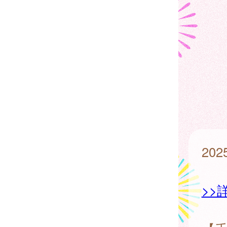
20
>>