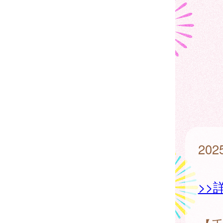
202
>>