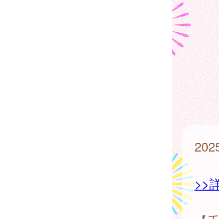
20
>>