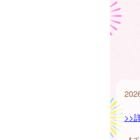
20
>>