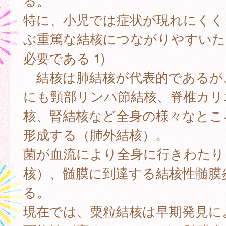
る。
特に、小児では症状が現れにくく
ぶ重篤な結核につながりやすいた
必要である 1)
結核は肺結核が代表的であるが
にも頸部リンパ節結核、脊椎カリ
核、腎結核など全身の様々なとこ
形成する（肺外結核）。
菌が血流により全身に行きわたり
核）、髄膜に到達する結核性髄膜
る。
現在では、粟粒結核は早期発見に