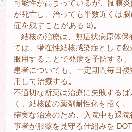
可能性が高まっているが、髄膜炎は 
が死亡し、治っても半数近くは脳
症を残すことがある 2)。
結核の治療は、無症状病原体保
ては、潜在性結核感染症として数
服用することで発病を予防する。
患者についても、一定期間毎日複
用して治療する。
不適切な断薬は治療に失敗するば
く、結核菌の薬剤耐性化を招く。
確実な治療のため、入院中も退院
事者が服薬を見守る仕組みを DOT