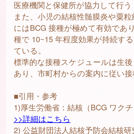
医療機関と保健所が協力して行う 
また、小児の結核性髄膜炎や粟粒
にはBCG 接種が極めて有効であり
種で 10~15 年程度効果が持続す
ている。
標準的な接種スケジュールは生後 5
あり、市町村からの案内に従い接種
■引用・参考
1)厚生労働省：結核（BCG ワク
>>詳細はこちら
2) 公益財団法人結核予防会結核