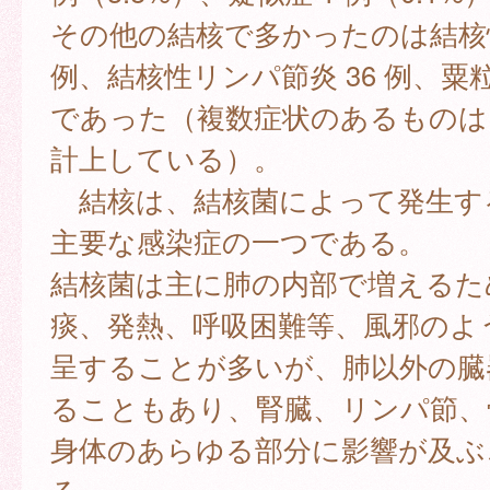
その他の結核で多かったのは結核性
例、結核性リンパ節炎 36 例、粟粒結
であった（複数症状のあるものは
計上している）。
結核は、結核菌によって発生す
主要な感染症の一つである。
結核菌は主に肺の内部で増えるた
痰、発熱、呼吸困難等、風邪のよ
呈することが多いが、肺以外の臓
ることもあり、腎臓、リンパ節、
身体のあらゆる部分に影響が及ぶ