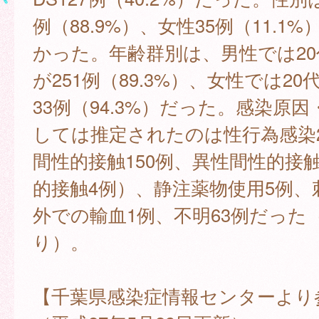
例（88.9%）、女性35例（11.1
かった。年齢群別は、男性では20
が251例（89.3%）、女性では20
33例（94.3%）だった。感染原
しては推定されたのは性行為感染2
間性的接触150例、異性間性的接触
的接触4例）、静注薬物使用5例、
外での輸血1例、不明63例だった
り）。
【千葉県感染症情報センターより