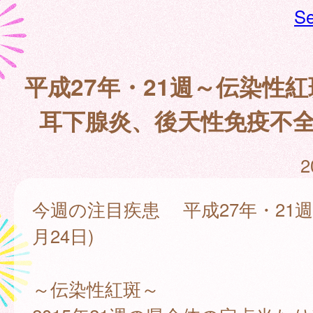
Se
平成27年・21週～伝染性
耳下腺炎、後天性免疫不
2
今週の注目疾患 平成27年・21週(
月24日)
～伝染性紅斑～