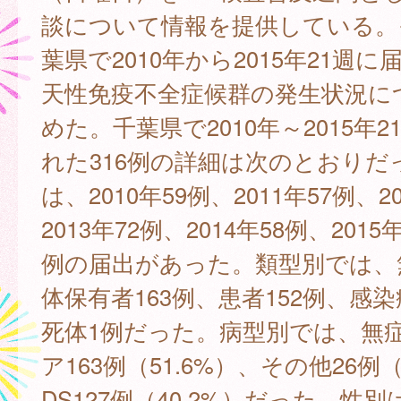
談について情報を提供している。
葉県で2010年から2015年21週
天性免疫不全症候群の発生状況に
めた。千葉県で2010年～2015年
れた316例の詳細は次のとおりだ
は、2010年59例、2011年57例、2
2013年72例、2014年58例、2015
例の届出があった。類型別では、
体保有者163例、患者152例、感
死体1例だった。病型別では、無
ア163例（51.6%）、その他26例（
DS127例（40.2%）だった。性別