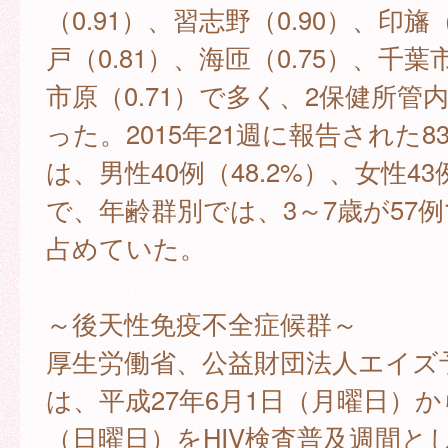
（0.91）、習志野（0.90）、印旛（
戸（0.81）、海匝（0.75）、千葉市
市原（0.71）で多く、2保健所管内
った。2015年21週に報告された8
は、男性40例（48.2%）、女性43例
で、年齢群別では、3～7歳が57例で
占めていた。
～後天性免疫不全症候群～
厚生労働省、公益財団法人エイズ
は、平成27年6月1日（月曜日）か
（日曜日）をHIV検査普及週間と