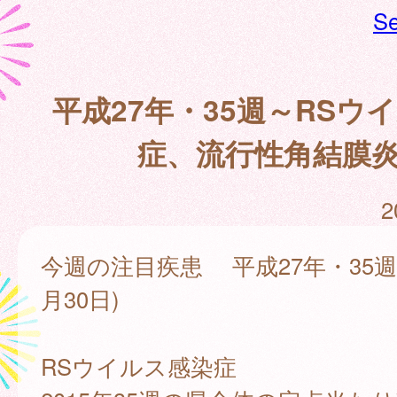
Se
平成27年・35週～RSウ
症、流行性角結膜
2
今週の注目疾患 平成27年・35週(
月30日)
RSウイルス感染症