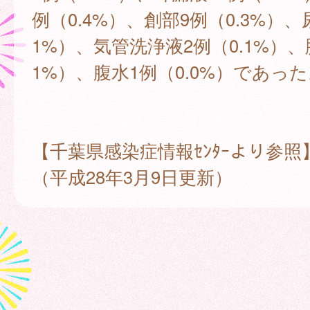
例（0.4%）、創部9例（0.3%）、尿
1%）、気管洗浄液2例（0.1%）、
1%）、腹水1例（0.0%）であっ
【千葉県感染症情報ｾﾝﾀｰより参照
（平成28年3月9日更新）