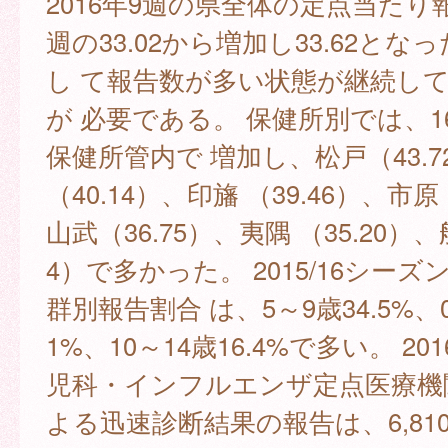
2016年9週の県全体の定点当たり
週の33.02から増加し33.62とな
し て報告数が多い状態が継続し
が 必要である。 保健所別では、1
保健所管内で 増加し、松戸（43.7
（40.14）、印旛 （39.46）、市原
山武（36.75）、夷隅 （35.20）、
4）で多かった。 2015/16シー
群別報告割合 は、5～9歳34.5%、0
1%、10～14歳16.4%で多い。 20
児科・インフルエンザ定点医療機
よる迅速診断結果の報告は、6,810例