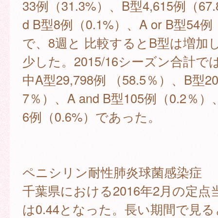
33例（31.3%）、B型4,615例（67.
d B型8例（0.1%）、A or B型54例
で、8週と 比較するとB型は増加
少した。2015/16シーズン合計では、
中A型29,798例 （58.5％）、B型20
7％）、A and B型105例（0.2％）、
6例（0.6%）であった。
ペニシリン耐性肺炎球菌感染症
千葉県における2016年2月の定
は0.44となった。長い期間で見