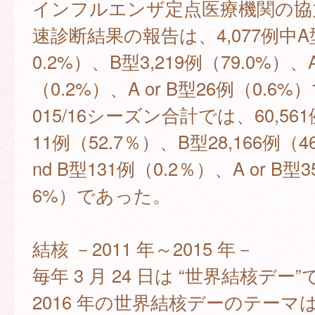
インフルエンザ定点医療機関の協
速診断結果の報告は、4,077例中A型
0.2%）、B型3,219例（79.0%）、A
（0.2%）、A or B型26例（0.6
015/16シーズン合計では、60,561
11例（52.7％）、B型28,166例（4
nd B型131例（0.2％）、A or B型3
6%）であった。
結核 －2011 年～2015 年－
毎年 3 月 24 日は “世界結核デー
2016 年の世界結核デーのテーマは、“U