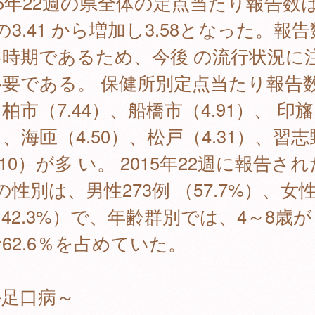
15年22週の県全体の定点当たり報告数
の3.41 から増加し3.58となった。報
い時期であるため、今後 の流行状況に
必要である。 保健所別定点当たり報告
柏市（7.44）、船橋市（4.91）、 印旛
）、海匝（4.50）、松戸（4.31）、習志
.10）が多 い。 2015年22週に報告され
の性別は、男性273例 （57.7%）、女性
42.3%）で、年齢群別では、4～8歳が 
62.6％を占めていた。
手足口病～