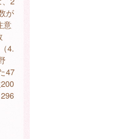
は、2
告数が
注意
数
（4.
野
た47
200
296