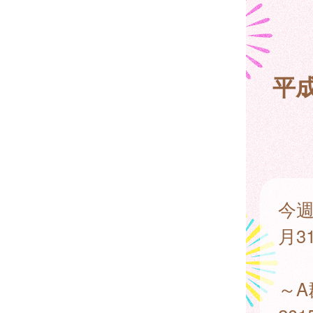
平
今週
月3
～A