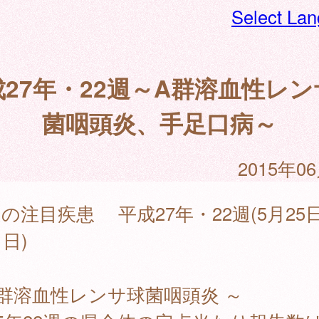
Select La
成27年・22週～A群溶血性レン
菌咽頭炎、手足口病～
2015年0
の注目疾患 平成27年・22週(5月25
1日)
群溶血性レンサ球菌咽頭炎 ～