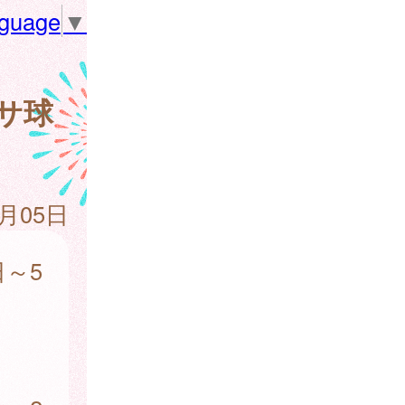
nguage
▼
サ球
6月05日
日～5