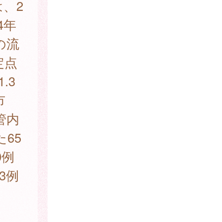
は、2
4年
の流
定点
.3
市
管内
た65
0例
3例