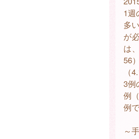
20
1週
多
が
は、
56
（4
3例
例（
例で
～