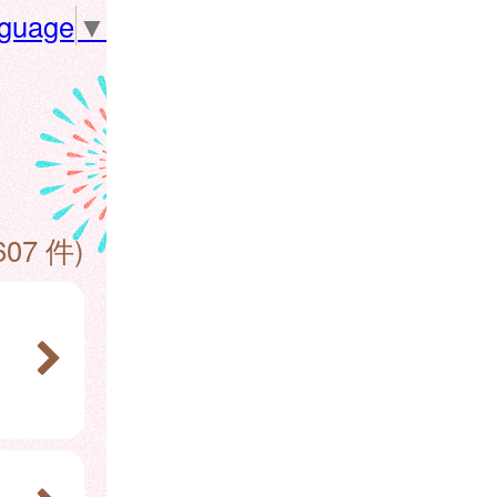
nguage
▼
607 件)