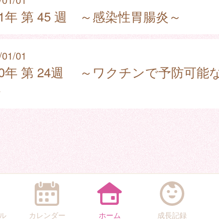
21年 第 45 週 ～感染性胃腸炎～
/01/01
20年 第 24週 ～ワクチンで予防可能
～
ル
カレンダー
ホーム
成長記録