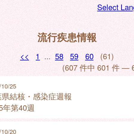
Select La
流行疾患情報
<<
1
...
58
59
60
(61)
(607 件中 601 件 — 
/10/25
葉県結核・感染症週報
25年第40週
/10/20