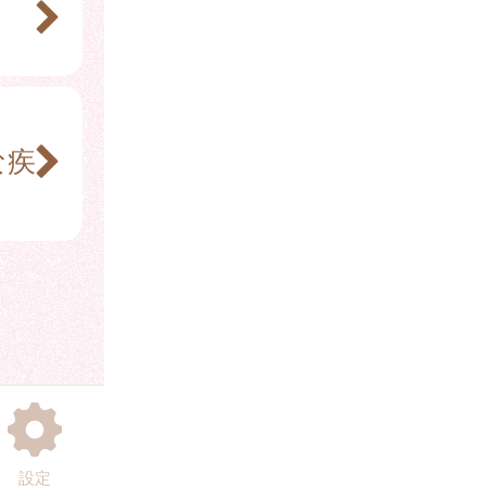
な疾
設定