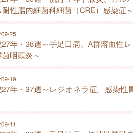
ム耐性腸内細菌科細菌（CRE）感染症
/09/25
成27年・38週～手足口病、A群溶血性レ
球菌咽頭炎～
/09/19
成27年・37週～レジオネラ症、感染性
～
/09/11