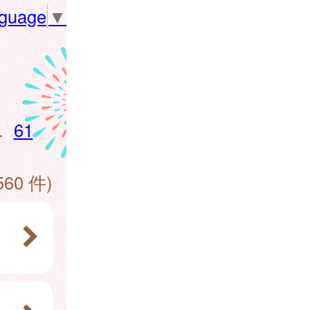
nguage
▼
.
61
560 件)