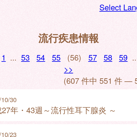
Select La
流行疾患情報
1
...
53
54
55
(56)
57
58
59
..
>>
(607 件中 551 件 — 
/10/30
27年・43週～流行性耳下腺炎 ～
/10/23