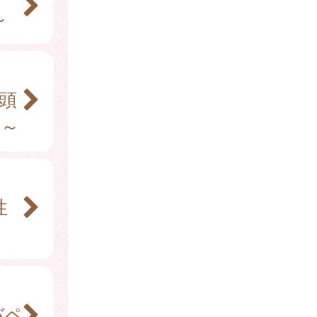
～
咽頭
 ～
性
バペ