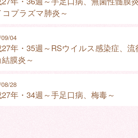
成27年・36週～手足口病、無菌性髄膜
イコプラズマ肺炎～
/09/04
成27年・35週～RSウイルス感染症、流
角結膜炎～
/08/28
成27年・34週～手足口病、梅毒～