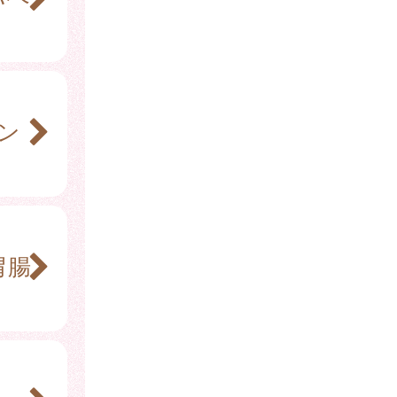
～
ン
胃腸