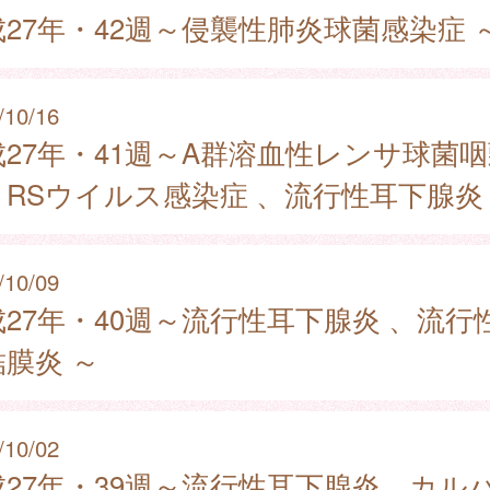
27年・42週～侵襲性肺炎球菌感染症 
/10/16
成27年・41週～A群溶血性レンサ球菌
、RSウイルス感染症 、流行性耳下腺炎
/10/09
27年・40週～流行性耳下腺炎 、流行
膜炎 ～
/10/02
成27年・39週～流行性耳下腺炎、カル