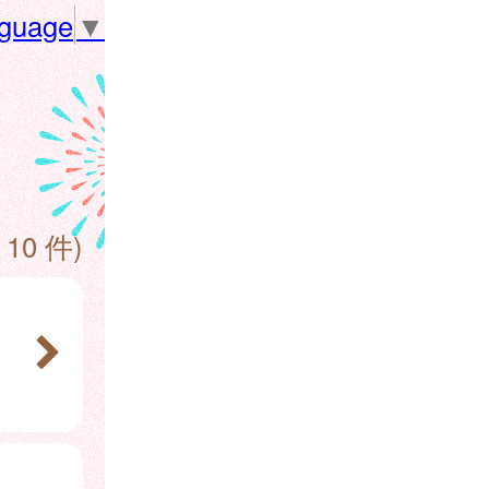
nguage
▼
 10 件)