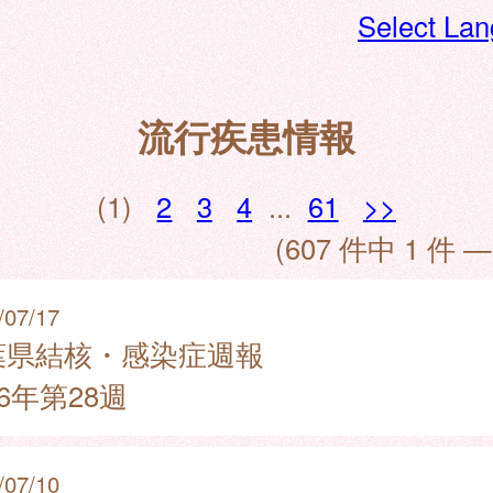
Select La
流行疾患情報
(1)
2
3
4
...
61
>>
(607 件中 1 件 —
/07/17
葉県結核・感染症週報
26年第28週
/07/10