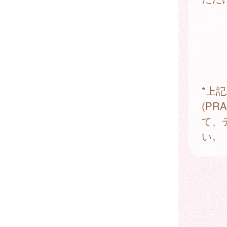
*上
(P
て、
い。