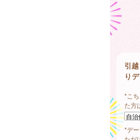
引越
りデ
*こ
た方
*デ
ただ