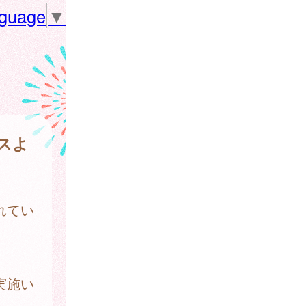
nguage
▼
スよ
れてい
実施い