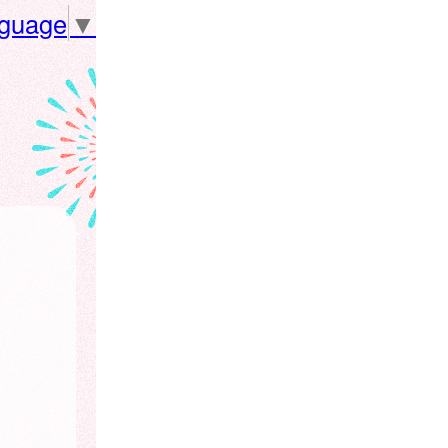
nguage
▼