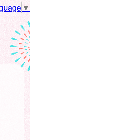
nguage
▼